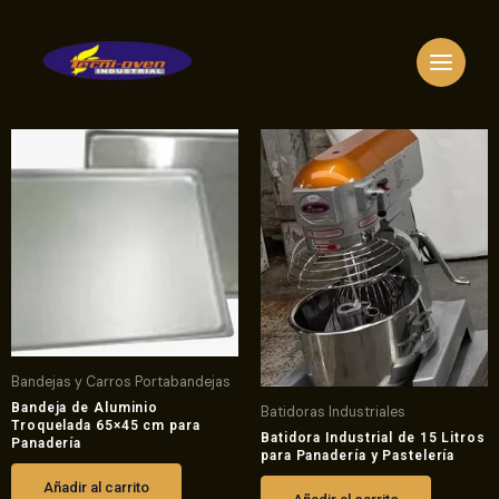
Ir
al
contenido
Bandejas y Carros Portabandejas
Bandeja de Aluminio
Batidoras Industriales
Troquelada 65×45 cm para
Batidora Industrial de 15 Litros
Panadería
para Panadería y Pastelería
Añadir al carrito