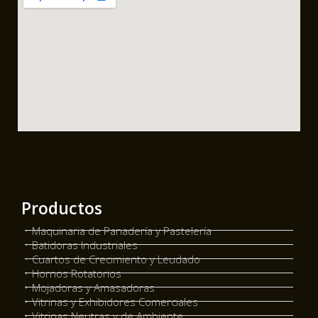
Productos
Maquinaria de Panadería y Pastelería
Batidoras Industriales
Cuartos de Crecimiento y Leudado
Hornos Rotatorios
Mojadoras y Amasadoras
Vitrinas y Exhibidores Comerciales
Vitrinas Neutras y de Ambiente