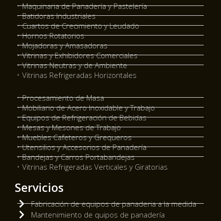
Maquinaria de Panadería y Pastelería
Batidoras Industriales
Cuartos de Crecimiento y Leudado
Hornos Rotatorios
Mojadoras y Amasadoras
Vitrinas y Exhibidores Comerciales
Vitrinas Neutras y de Ambiente
Vitrinas Refrigeradas Horizontales
Procesamiento de Masa
Mobiliario de Acero Inoxidable y Trabajo
Equipos de Refrigeración de Bebidas
Mesas y Mesones de Trabajo
Muebles Cafeteros y Grequeros
Utensilios y Accesorios de Panadería
Bandejas y Carros Portabandejas
Vitrinas Refrigeradas Verticales y Giratorias
Servicios
Fabricación de equipos de panaderia a la medida
Mantenimiento de quipos de panadería