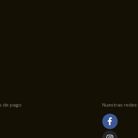
s de pago
Nuestras redes
Facebo
Instagr
Youtub
f