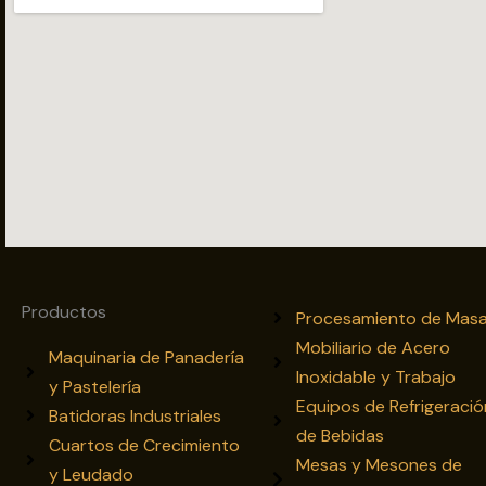
Productos
Procesamiento de Mas
Mobiliario de Acero
Maquinaria de Panadería
Inoxidable y Trabajo
y Pastelería
Equipos de Refrigeració
Batidoras Industriales
de Bebidas
Cuartos de Crecimiento
Mesas y Mesones de
y Leudado