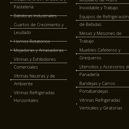
Pastelería
Inoxidable y Trabajo
Batidoras Industriales
Equipos de Refrigeración
de Bebidas
Cuartos de Crecimiento y
Leudado
Mesas y Mesones de
Trabajo
Hornos Rotatorios
Muebles Cafeteros y
Mojadoras y Amasadoras
Grequeros
Vitrinas y Exhibidores
Utensilios y Accesorios d
Comerciales
Panadería
Vitrinas Neutras y de
Bandejas y Carros
Ambiente
Portabandejas
Vitrinas Refrigeradas
Vitrinas Refrigeradas
Horizontales
Verticales y Giratorias