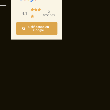
2
4.1
reseñas
Calificanos en
Google