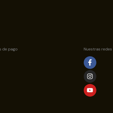
s de pago
Nuestras redes
Facebo
Instagr
Youtub
f