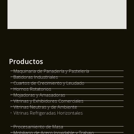
Productos
Maquinaria de Panadería y Pastelería
Batidoras Industriales
Cuartos de Crecimiento y Leudado
Hornos Rotatorios
Mojadoras y Amasadoras
Vitrinas y Exhibidores Comerciales
Vitrinas Neutras y de Ambiente
Vitrinas Refrigeradas Horizontales
Procesamiento de Masa
Mobiliario de Acero Inoxidable y Trabajo