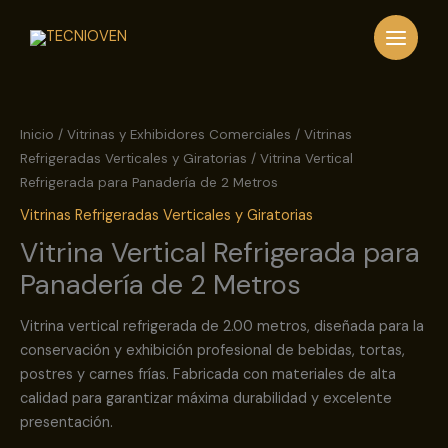
Ir
al
contenido
Vitrina
Vertical
Refrigerada
Inicio
/
Vitrinas y Exhibidores Comerciales
/
Vitrinas
para
Refrigeradas Verticales y Giratorias
/ Vitrina Vertical
Panadería
Refrigerada para Panadería de 2 Metros
de
Vitrinas Refrigeradas Verticales y Giratorias
2
Vitrina Vertical Refrigerada para
Metros
cantidad
Panadería de 2 Metros
Vitrina vertical refrigerada de 2.00 metros, diseñada para la
conservación y exhibición profesional de bebidas, tortas,
postres y carnes frías. Fabricada con materiales de alta
calidad para garantizar máxima durabilidad y excelente
presentación.